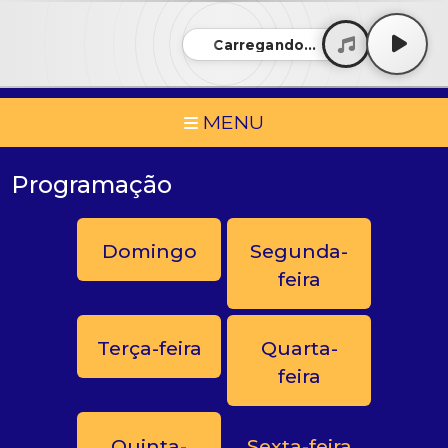
Carregando...
MENU
Programação
Domingo
Segunda-
feira
Terça-feira
Quarta-
feira
Quinta-
Sexta-feira