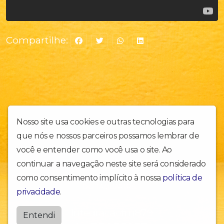
Compartilhe:
Nosso site usa cookies e outras tecnologias para
que nós e nossos parceiros possamos lembrar de
você e entender como você usa o site. Ao
continuar a navegação neste site será considerado
Rádio Comunitária do Município de Marques de Souza. - VALE
como consentimento implícito à nossa
política de
DO TAQUARI/RS. -
privacidade
.
Integracaofm879
Entendi